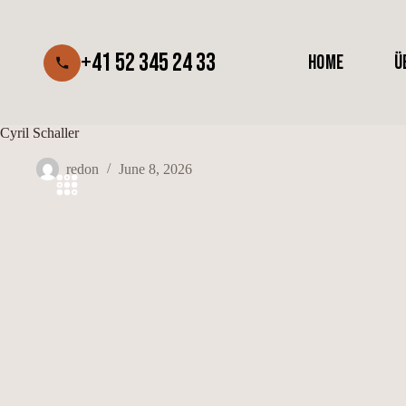
Skip
to
content
+41 52 345 24 33
HOME
Ü
Cyril Schaller
redon
June 8, 2026