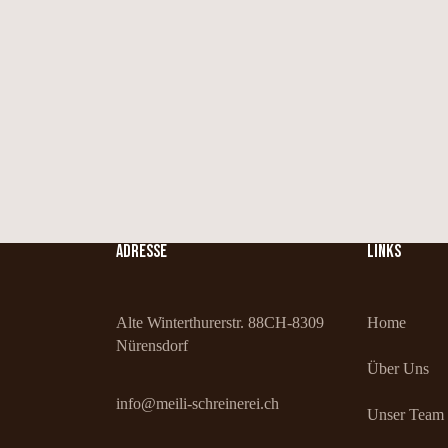
ADRESSE
LINKS
Alte Winterthurerstr. 88
CH-8309
Home
Nürensdorf
Über Uns
info@meili-schreinerei.ch
Unser Team