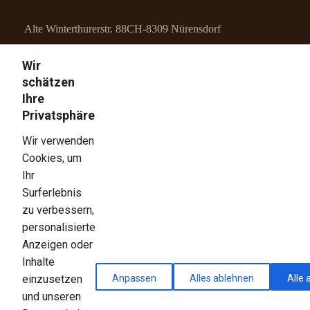
Alte Winterthurerstr. 88
CH-8309 Nürensdorf
Wir
info@meili-schreinerei.ch
schätzen
Ihre
+41 52 345 24 33
Privatsphäre
LINKS
Wir verwenden
Cookies, um
Home
Ihr
Surferlebnis
Über Uns
zu verbessern,
personalisierte
Unser Team
Anzeigen oder
Inhalte
Services
Anpassen
Alles ablehnen
Alle 
einzusetzen
und unseren
Kontakt