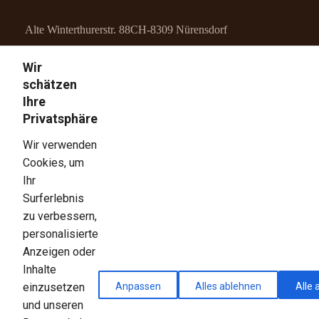
Alte Winterthurerstr. 88
CH-8309 Nürensdorf
Wir
info@meili-schreinerei.ch
schätzen
Ihre
+41 52 345 24 33
Privatsphäre
LINKS
Wir verwenden
Cookies, um
Home
Ihr
Surferlebnis
Über Uns
zu verbessern,
personalisierte
Unser Team
Anzeigen oder
Inhalte
Services
Anpassen
Alles ablehnen
Alle 
einzusetzen
und unseren
Kontakt