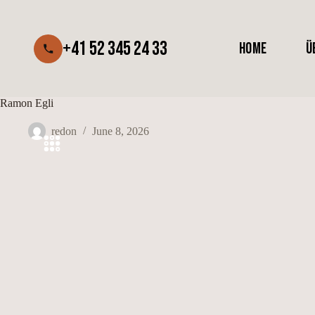
Skip
to
content
+41 52 345 24 33
HOME
Ü
Ramon Egli
redon
June 8, 2026