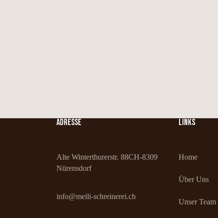
ADRESSE
LINKS
Alte Winterthurerstr. 88
CH-8309
Home
Nürensdorf
Über Uns
info@meili-schreinerei.ch
Unser Team